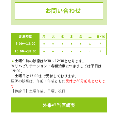
お問い合わせ
診療時間
月
火
水
木
金
土
日・祝
9:00〜12:00
●
●
●
●
●
▲
/
15:00〜18:00
●
●
●
●
●
/
/
▲
土曜午前の診療は8:30～12:30となります。
※リハビリテーション・各種治療につきましては平日は
19:00、
土曜日は13:00まで受付しております。
医師の診察は、午前・午後ともに
受付は30分前迄となりま
す
【休診日】土曜午後、日曜、祝日
外来担当医師表