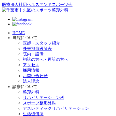
医療法人社団ヘルスアンドスポーツ会
HOME
当院について
医師・スタッフ紹介
外来担当医師表
院内・設備
初診の方へ・再診の方へ
アクセス
採用情報
お問い合わせ
法人理念
診療について
整形外科
リハビリテーション科
スポーツ整形外科
アスレティックリハビリテーション
生活習慣病