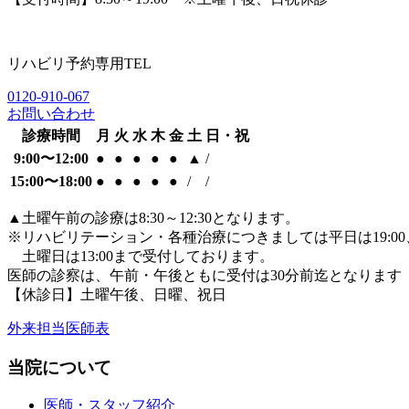
リハビリ予約専用TEL
0120-910-067
お問い合わせ
診療時間
月
火
水
木
金
土
日・祝
9:00〜12:00
●
●
●
●
●
▲
/
15:00〜18:00
●
●
●
●
●
/
/
▲
土曜午前の診療は8:30～12:30となります。
※リハビリテーション・各種治療につきましては平日は19:00
土曜日は13:00まで受付しております。
医師の診察は、午前・午後ともに
受付は30分前迄となります
【休診日】土曜午後、日曜、祝日
外来担当医師表
当院について
医師・スタッフ紹介