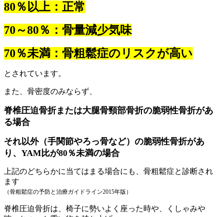
80％以上：正常
70～80％：骨量減少気味
70％未満：骨粗鬆症のリスクが高い
とされています。
また、骨密度のみならず、
脊椎圧迫骨折または大腿骨頸部骨折の脆弱性骨折があ
る場合
それ以外（手関節やろっ骨など）の脆弱性骨折があ
り、YAM比が80％未満の場合
上記のどちらかに当てはまる場合にも、骨粗鬆症と診断され
ます
（骨粗鬆症の予防と治療ガイドライン2015年版）
脊椎圧迫骨折は、椅子に勢いよく座った時や、くしゃみや