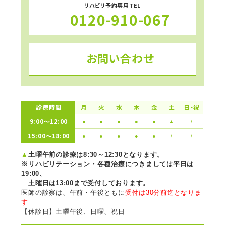
リハビリ予約専用TEL
0120-910-067
お問い合わせ
診療時間
月
火
水
木
金
土
日・祝
9:00〜12:00
●
●
●
●
●
▲
/
15:00〜18:00
●
●
●
●
●
/
/
▲
土曜午前の診療は8:30～12:30となります。
※リハビリテーション・各種治療につきましては平日は
19:00、
土曜日は13:00まで受付しております。
医師の診察は、午前・午後ともに
受付は30分前迄となりま
す
【休診日】土曜午後、日曜、祝日