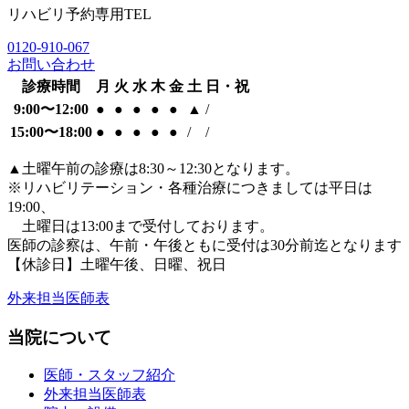
リハビリ予約専用TEL
0120-910-067
お問い合わせ
診療時間
月
火
水
木
金
土
日・祝
9:00〜12:00
●
●
●
●
●
▲
/
15:00〜18:00
●
●
●
●
●
/
/
▲
土曜午前の診療は8:30～12:30となります。
※リハビリテーション・各種治療につきましては平日は
19:00、
土曜日は13:00まで受付しております。
医師の診察は、午前・午後ともに
受付は30分前迄となります
【休診日】土曜午後、日曜、祝日
外来担当医師表
当院について
医師・スタッフ紹介
外来担当医師表