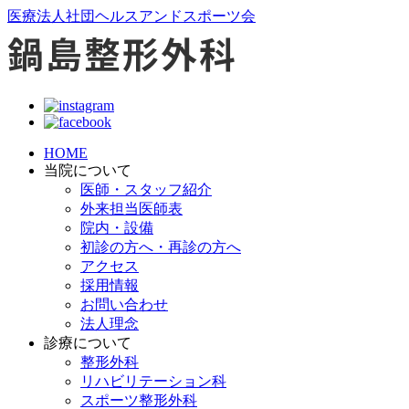
医療法人社団ヘルスアンドスポーツ会
HOME
当院について
医師・スタッフ紹介
外来担当医師表
院内・設備
初診の方へ・再診の方へ
アクセス
採用情報
お問い合わせ
法人理念
診療について
整形外科
リハビリテーション科
スポーツ整形外科