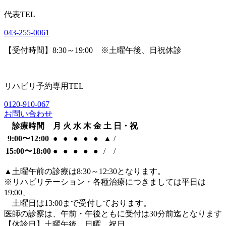
代表TEL
043-255-0061
【受付時間】8:30～19:00 ※土曜午後、日祝休診
リハビリ予約専用TEL
0120-910-067
お問い合わせ
診療時間
月
火
水
木
金
土
日・祝
9:00〜12:00
●
●
●
●
●
▲
/
15:00〜18:00
●
●
●
●
●
/
/
▲
土曜午前の診療は8:30～12:30となります。
※リハビリテーション・各種治療につきましては平日は
19:00、
土曜日は13:00まで受付しております。
医師の診察は、午前・午後ともに
受付は30分前迄となります
【休診日】土曜午後、日曜、祝日