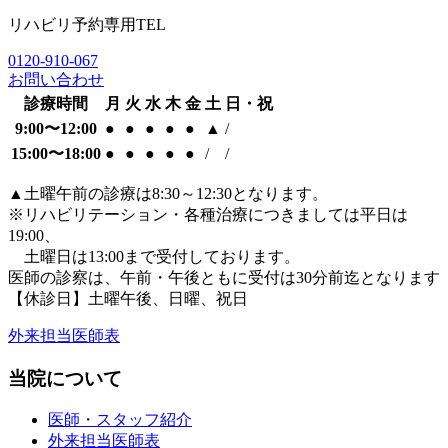
リハビリ予約専用TEL
0120-910-067
お問い合わせ
診療時間
月
火
水
木
金
土
日・祝
9:00〜12:00
●
●
●
●
●
▲
/
15:00〜18:00
●
●
●
●
●
/
/
▲
土曜午前の診療は8:30～12:30となります。
※リハビリテーション・各種治療につきましては平日は
19:00、
土曜日は13:00まで受付しております。
医師の診察は、午前・午後ともに
受付は30分前迄となります
【休診日】土曜午後、日曜、祝日
外来担当医師表
当院について
医師・スタッフ紹介
外来担当医師表