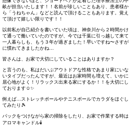
想像できないほど、ショートヘアが定着した理学療法士の中
畝が担当いたします！！名前が珍しいこともあり、患者様か
ら「うねちゃん」などと読んで頂けることもあります。覚え
て頂けて嬉しい限りです！！
以前私が自己紹介を書いていた頃は、神奈川から２時間かけ
て通って働いていたのですが、今では千葉に引っ越して来て
一人暮らしも、もう３年が過ぎました！早いですね〜さすが
に慣れてきましたかね…
皆さんは、お家で大切にしていることはありますか？
と言うのも、私はだいぶアウトドアな性格であまり家にいな
いタイプだったんですが、最近はお家時間も増えて、いかに
居心地がよく！リラックス出来る家にするか！！を大切にし
ております☺️✨
例えば…ストレッチポールやテニスボールでカラダをほぐし
てみたり🎾
パックをつけながら家の掃除をしたり、お家で作業する時は
アロマキャンドル🕯