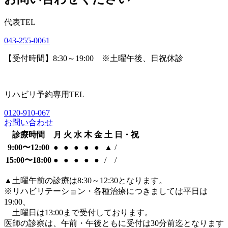
代表TEL
043-255-0061
【受付時間】8:30～19:00 ※土曜午後、日祝休診
リハビリ予約専用TEL
0120-910-067
お問い合わせ
診療時間
月
火
水
木
金
土
日・祝
9:00〜12:00
●
●
●
●
●
▲
/
15:00〜18:00
●
●
●
●
●
/
/
▲
土曜午前の診療は8:30～12:30となります。
※リハビリテーション・各種治療につきましては平日は
19:00、
土曜日は13:00まで受付しております。
医師の診察は、午前・午後ともに
受付は30分前迄となります