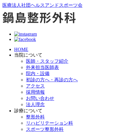
医療法人社団ヘルスアンドスポーツ会
HOME
当院について
医師・スタッフ紹介
外来担当医師表
院内・設備
初診の方へ・再診の方へ
アクセス
採用情報
お問い合わせ
法人理念
診療について
整形外科
リハビリテーション科
スポーツ整形外科