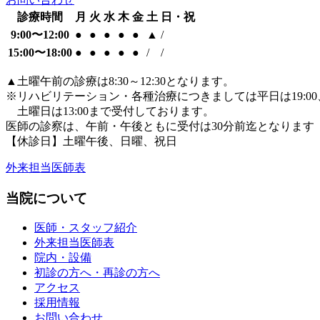
診療時間
月
火
水
木
金
土
日・祝
9:00〜12:00
●
●
●
●
●
▲
/
15:00〜18:00
●
●
●
●
●
/
/
▲
土曜午前の診療は8:30～12:30となります。
※リハビリテーション・各種治療につきましては平日は19:00
土曜日は13:00まで受付しております。
医師の診察は、午前・午後ともに
受付は30分前迄となります
【休診日】土曜午後、日曜、祝日
外来担当医師表
当院について
医師・スタッフ紹介
外来担当医師表
院内・設備
初診の方へ・再診の方へ
アクセス
採用情報
お問い合わせ