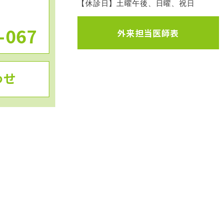
【休診日】土曜午後、日曜、祝日
-067
外来担当医師表
わせ