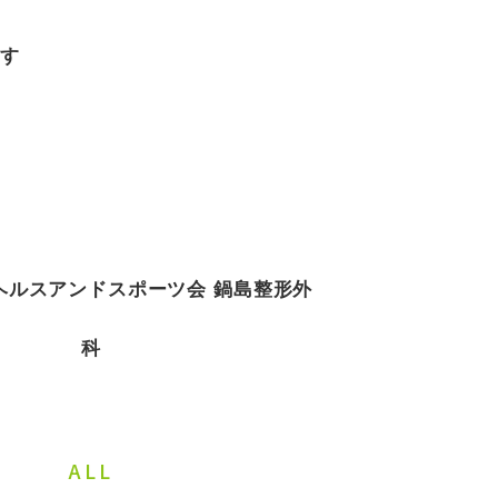
ます
ヘルスアンドスポーツ会 鍋島整
形外
科
ALL