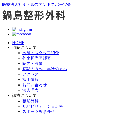
医療法人社団ヘルスアンドスポーツ会
HOME
当院について
医師・スタッフ紹介
外来担当医師表
院内・設備
初診の方へ・再診の方へ
アクセス
採用情報
お問い合わせ
法人理念
診療について
整形外科
リハビリテーション科
スポーツ整形外科