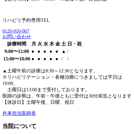
リハビリ予約専用TEL
0120-910-067
お問い合わせ
診療時間
月
火
水
木
金
土
日・祝
9:00〜12:00
●
●
●
●
●
▲
/
15:00〜18:00
●
●
●
●
●
/
/
▲
土曜午前の診療は8:30～12:30となります。
※リハビリテーション・各種治療につきましては平日は
19:00、
土曜日は13:00まで受付しております。
医師の診察は、午前・午後ともに
受付は30分前迄となります
【休診日】土曜午後、日曜、祝日
外来担当医師表
当院について