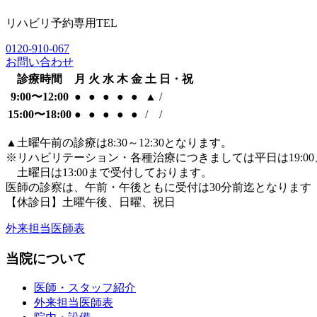
リハビリ予約専用TEL
0120-910-067
お問い合わせ
診療時間
月
火
水
木
金
土
日・祝
9:00〜12:00
●
●
●
●
●
▲
/
15:00〜18:00
●
●
●
●
●
/
/
▲
土曜午前の診療は8:30～12:30となります。
※リハビリテーション・各種治療につきましては平日は19:00
土曜日は13:00まで受付しております。
医師の診察は、午前・午後ともに
受付は30分前迄となります
【休診日】土曜午後、日曜、祝日
外来担当医師表
当院について
医師・スタッフ紹介
外来担当医師表