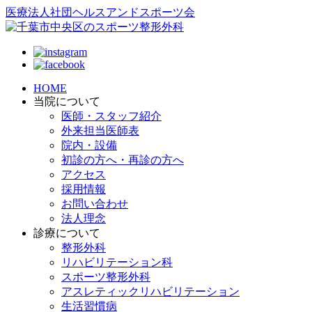
医療法人社団ヘルスアンドスポーツ会
HOME
当院について
医師・スタッフ紹介
外来担当医師表
院内・設備
初診の方へ・再診の方へ
アクセス
採用情報
お問い合わせ
法人理念
診療について
整形外科
リハビリテーション科
スポーツ整形外科
アスレティックリハビリテーション
生活習慣病